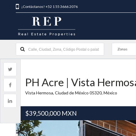
¡Contáctanos! +52 1 55 3666 2076
Zonas
PH Acre | Vista Hermos
Vista Hermosa, Ciudad de México 05320, México
$39,500,000
MXN