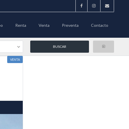
po
Renta
Venta
Preventa
Contacto
VENTA